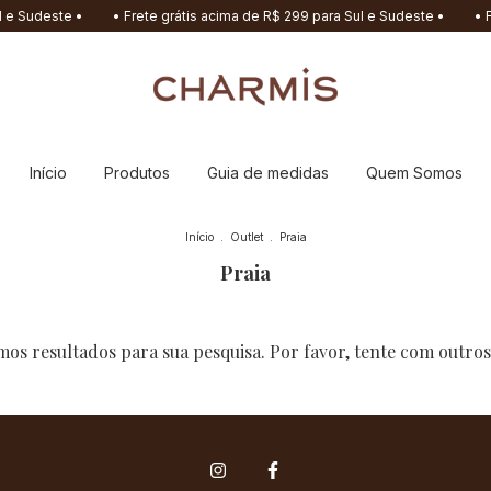
e Sudeste •
• Frete grátis acima de R$ 299 para Sul e Sudeste •
• Fre
Início
Produtos
Guia de medidas
Quem Somos
Início
.
Outlet
.
Praia
Praia
os resultados para sua pesquisa. Por favor, tente com outros 