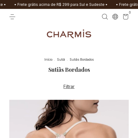
e grátis acima de R$ 299 para Sul e Sudeste •
• Frete grátis acima de R$
0
Início
.
Sutiã
.
Sutiãs Bordados
Sutiãs Bordados
Filtrar