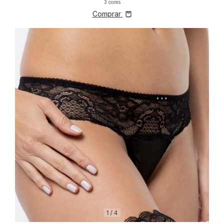
3 cores
Comprar
1
/
4