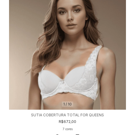
1
/
10
SUTIA COBERTURA TOTAL FOR QUEENS
R$672,00
7 cores